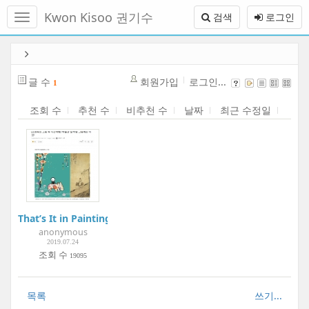
메
Kwon Kisoo 권기수
검색
로그인
뉴
토
글
본
하
문
기
바
글 수
회원가입
로그인...
1
로
가
조회 수
추천 수
비추천 수
날짜
최근 수정일
기
That’s It in Paintings like “Needle and Thread”! | We
anonymous
2019.07.24
조회 수
19095
목록
쓰기...