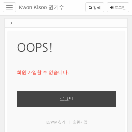
메
Kwon Kisoo 권기수
검색
로그인
뉴
토
글
본
하
문
기
바
로
가
OOPS!
기
회원 가입할 수 없습니다.
로그인
ID/PW 찾기
|
회원가입