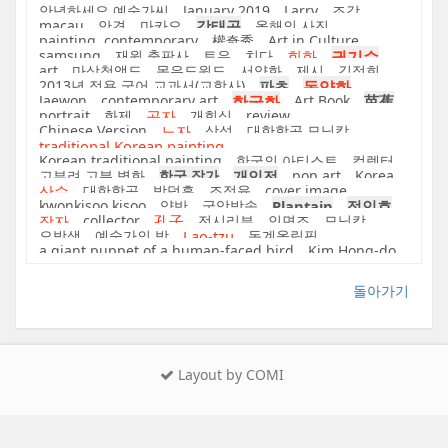
안녕하세요 예술가씨
January 2019
Larry
조각
macau
안견
마카오
강태공
올해의 사진
painting. contemporary
權奇秀
Art in Culture
samsung
재원 출판사
토우
치다
회화
권기수
art
마상청앵도
몽유도원도
서양화
제시
김정희
2013년 적용 국어 교과서(교학사)
파초
동양화
Jaewon
contemporary art
한국화
Art Book
芭蕉
portrait
화제
공자
개회식
review
Chinese Version
노자
삼성
대한항공 모닝캄
traditional Korean painting
Korean traditional painting
한국의 아티스트
컬렉터
고부려 고분 벽화
한국 작가
개인전
pop art
Korea
산수
대한항공
박덕흠
조정육
cover image
kwonkisoo.kisoo
양반
국악방송
Plantain
정인호
장자
collector
孔子
전시리뷰
인면조
모닝캄
오방색
예술가의 방
Lao-tzu
동계올림픽
a giant puppet of a human-faced bird
Kim Hong-do
돌아가기
Layout by COMI