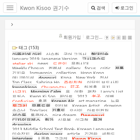
메
Kwon Kisoo 권기수
검색
로그인
뉴
토
글
본
하
문
기
바
회원가입
로그인...
로
가
태그 (153)
기
아뜰리에 아키
산수화
국어 교과서
현대미술
January 2019_Japanese Version
고사관수도
atelier aki
news
드로잉
문화시대
Weekly Chosun
컬렉션
gallery
focus
critic
전통
김지은
Inmyeonjo
collection
Hong Kong
애니메이션
dogguri
Kppa
New York
정선
Top Class
Sabrina Ho
죽림칠현
이달의 보도사진
kwonkisoo
Chuang-tzu
莊子
하계훈
표지
사군자
Morning Calm
용
여항
평창
Larry's List
포커스
Kwon Ki Soo
팝아트
2012
老子
여백
Confucian
홍콩
Korean Air
art magazine
뉴욕
동구리
무릉도원
인터뷰
Korean Artist
drowing
송수남
Topclass
김홍도
오상민
아트인컬처
성수동
톱클래스
nice dream
Dongguri
디자인프레스
화가
신윤복
이규현
풍경
drawing
2013 Middle School Text Book- Korean Language
미술잡지
design press
article
김경란
세한도
interview
人面鳥
고구려
Kwon Kisoo