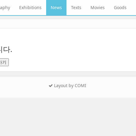
raphy
Exhibitions
News
Texts
Movies
Goods
다.
가기
Layout by COMI