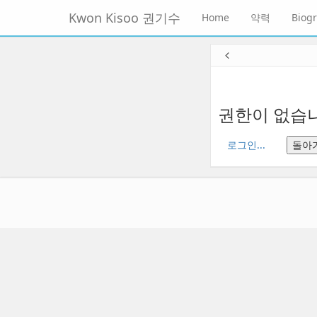
메
Kwon Kisoo 권기수
Home
약력
Biog
뉴
토
글
본
하
문
기
바
로
가
권한이 없습니
기
로그인...
돌아