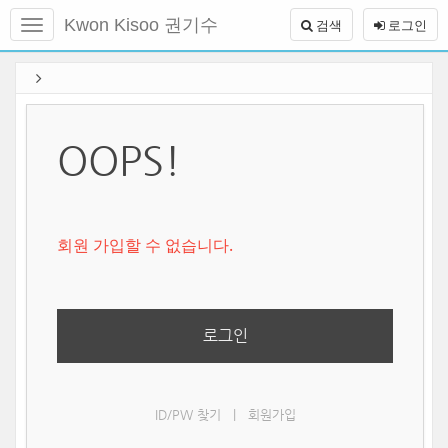
메
Kwon Kisoo 권기수
검색
로그인
뉴
토
글
본
하
문
기
바
로
가
OOPS!
기
회원 가입할 수 없습니다.
로그인
ID/PW 찾기
|
회원가입