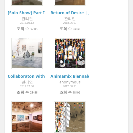
[Solo Show] Part I : 파초(芭蕉) Plantain_ Permanent Blue | AR
Return of Desire | Jungnang Art Center
관리인
관리인
2019.09.12
2018.06.07
조회 수
조회 수
35305
23230
Collaboraton with Samsonite
Animamix Biennale 2017: Myth & Scienc
관리인
anonymous
2017.12.30
2017.08.21
조회 수
조회 수
25486
68402