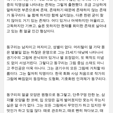
중의 익명성을 나타내는 존재는 그렇게 출현했다
.
조금 고상하게
말하자면 부존으로써 존재
,
존재하기 때문에 존재하지 않는 존재
가 동구리다
.
늘 함께 하지만 함께 살지않는
,
다른 한편 굳이 찾
지 않아도 거기 있는 존재다
.
어디 있거나 어색하지만 어울리고
,
고독하지만 기쁘고
,
슬픈 듯하지만 현재를 희미한 존재로 살아내
고 있는 흰 얼굴 인간 형상이다
.
동구리는 남자이고 여자이고
,
성별이 없다
.
머리털이 열 가닥 돋
은 별볼일 없는 하찮은 운명으로 그는
21
세기 대낮에 나타나서
권기수의 그림에 은닉되어 있거나 별 표정없이
,
또 목적도 이념
도 없이 서성거린다
.
그렇다고 동구리는 그림 중심 소재도 아니
고 주인공은 더욱 아니다
.
그는 권기수의 모든 그림에 거처할 따
름이다
.
그는 철저히 익명이다
.
한국 회화 사상 처음으로 작가의
그림에 빠짐없이 등장하는 도형화
,
기호화된 인격체가 동구리다
.
동구리의 얼굴 모양은 원형으로 동그랗고
,
단추구멍 만한 눈
,
삼
각뿔 모양을 한 코에
,
입 모양은 길게 벌어졌지만 웃는지 우는지
실은 알 수가 없다
.
그는 모든 그림에서 무엇인가 하고 있지만 무
엇인가 하고 있질 않다
.
때로 관조하고
,
때로 빤히 쳐다보고
,
때