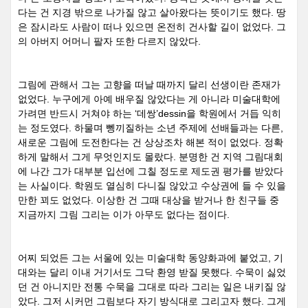
다는 건 지경 밖으로 나가질 않고 살아왔다는 뜻이기도 했다
.
땅
은 잠시라도 사람이 떠나 있으면 온전히 건사할 길이 없었다
.
그
의 아버지 어머니 팔자 또한 다르지 않았다
.
그림에 관해서 그는 고향을 떠날 때까지 달리 선생이란 존재가
없었다
.
누구에게 아예 배우질 않았다는 게 아니라 미술대학에
가려면 반드시 거쳐야 하는
‘
데쌍
’dessin
을 학원에서 거듭 익히
는 정도였다
.
하물며 뼁끼질하는 소년 주제에 선배들과는 다른
,
새로운 그림에 도전한다는 건 상상조차 해본 적이 없었다
.
정확
하게 말해서 그게 무엇인지도 몰랐다
.
분명한 건 지역 그림대회
에 나간 그가 대부분 입선에 그칠 정도로 제도권 평가를 받았다
는 사실이다
.
학원도 열심히 다니질 않았고 수상권에 들 수 있을
만한 꾀도 없었다
.
이상한 건 그때 대상을 받거나 한 친구들 중
지금까지 그림 그리는 이가 아무도 없다는 점이다
.
어찌 되었든 그는 서울에 있는 미술대학 동양화과에 붙었고
,
기
대와는 달리 이내 거기서도 그닥 환영 받질 못했다
.
수묵이 싫었
던 건 아니지만 전통 수묵을 그대로 따라 그리는 일은 내키질 않
았다
.
그저 시커먼 그림보다 자기 방식대로 그리고자 했다
.
그게