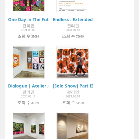
One Day in The Future... 如果有一天...| Metaphysical Art Galler
Endless : Extended sight | Atelier Aki
관리인
관리인
2021.03.06
2020.09.10
조회 수
조회 수
35084
72669
Dialogue | Atelier Aki
[Solo Show] Part II : 드로잉 Drawing | A
관리인
관리인
2020.03.19
2019.10.03
조회 수
조회 수
37191
51490