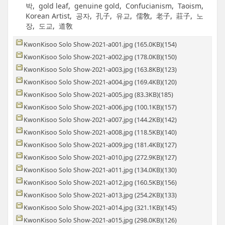
박
,
gold leaf
,
genuine gold
,
Confucianism
,
Taoism
,
Korean Artist
,
공자
,
孔子
,
유교
,
儒敎
,
老子
,
莊子
,
노
장
,
도교
,
道敎
KwonKisoo Solo Show-2021-a001.jpg (165.0KB)(154)
KwonKisoo Solo Show-2021-a002.jpg (178.0KB)(150)
KwonKisoo Solo Show-2021-a003.jpg (163.8KB)(123)
KwonKisoo Solo Show-2021-a004.jpg (169.4KB)(120)
KwonKisoo Solo Show-2021-a005.jpg (83.3KB)(185)
KwonKisoo Solo Show-2021-a006.jpg (100.1KB)(157)
KwonKisoo Solo Show-2021-a007.jpg (144.2KB)(142)
KwonKisoo Solo Show-2021-a008.jpg (118.5KB)(140)
KwonKisoo Solo Show-2021-a009.jpg (181.4KB)(127)
KwonKisoo Solo Show-2021-a010.jpg (272.9KB)(127)
KwonKisoo Solo Show-2021-a011.jpg (134.0KB)(130)
KwonKisoo Solo Show-2021-a012.jpg (160.5KB)(156)
KwonKisoo Solo Show-2021-a013.jpg (254.2KB)(133)
KwonKisoo Solo Show-2021-a014.jpg (321.1KB)(145)
KwonKisoo Solo Show-2021-a015.jpg (298.0KB)(126)