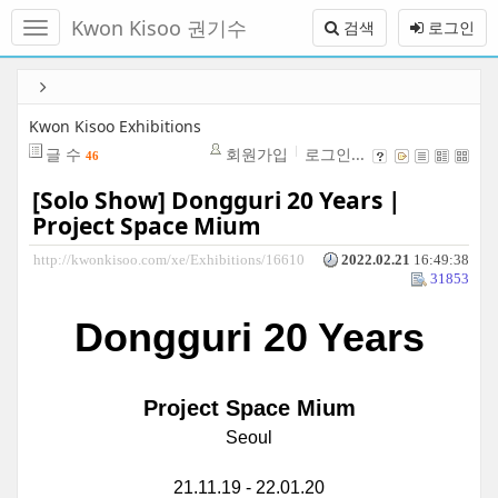
메
Kwon Kisoo 권기수
검색
로그인
뉴
토
글
본
하
문
기
바
Kwon Kisoo Exhibitions
로
글 수
회원가입
로그인...
46
가
기
[Solo Show] Dongguri 20 Years |
Project Space Mium
http://kwonkisoo.com/xe/Exhibitions/16610
2022.02.21
16:49:38
31853
Dongguri 20 Years
Project Space Mium
Seoul
21.11.19 - 22.01.20