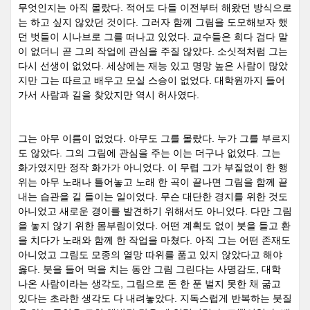
무엇인지는 아직 몰랐다
.
적어도 다들 이전부터 해왔던 방식으로
는 하고 싶지 않았던 것이다
.
그러자 함께 그림을 도모해보자 했
던 벗들이 시나브로 그를 떠나고 있었다
.
교수들은 희다 검다 말
이 없더니 곧 그의 작업에 관심을 주질 않았다
.
소싯적처럼 그는
다시 선생이 없었다
.
세상에는 재능 있고 명망 높은 사람이 많았
지만 그는 따르고 배우고 모실 스승이 없었다
.
대학원까지 들어
가서 사람과 길을 찾았지만 역시 허사였다
.
그는 아무 이름이 없었다
.
아무도 그를 몰랐다
.
누가 그를 부르지
도 않았다
.
그의 그림에 관심을 주는 이는 더구나 없었다
.
그는
화가였지만 정작 화가가 아니었다
.
이 무렵 그가 부질없이 한 행
위는 아무 노래나 틀어놓고 노래 한 곡이 끝나면 그림을 함께 끝
내는 습관을 길 들이는 일이었다
.
무슨 대단한 경지를 위한 것도
아니었고 새로운 경이를 발견하기 위해서도 아니었다
.
다만 그림
을 놓지 않기 위한 몸부림이었다
.
어떤 계획도 없이 붓을 들고 환
을 치다가 노래와 함께 한 작업을 마쳤다
.
아직 그는 어떤 존재도
아니었고 그림도 모종의 열망 따위를 품고 있지 않았다고 해야
옳다
.
붓을 들어 먹을 치는 동안 그림 그린다는 사명감도
,
대학
나온 사람이라는 생각도
,
그림으로 돈 한 푼 벌지 못한 채 굶고
있다는 초라한 생각도 다 내려놓았다
.
지독스럽게 반복하는 붓질