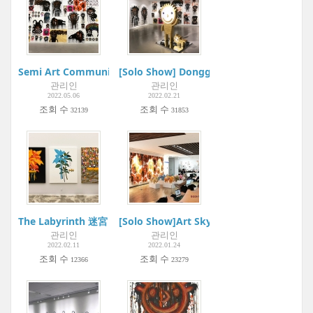
Semi Art Community Project:Boogie Woogie Art Museum | 
[Solo Show] Dongguri 20 Years | Projec
관리인
관리인
2022.05.06
2022.02.21
조회 수
조회 수
32139
31853
The Labyrinth 迷宮 - Painting and Aesthetics | One·Edition Ar
[Solo Show]Art Skybrige | BODA Gallery
관리인
관리인
2022.02.11
2022.01.24
조회 수
조회 수
12366
23279