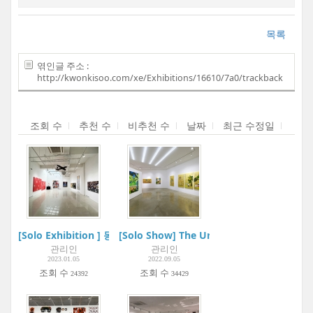
목록
엮인글 주소 :
http://kwonkisoo.com/xe/Exhibitions/16610/7a0/trackback
조회 수
추천 수
비추천 수
날짜
최근 수정일
[Solo Exhibition ] 동동, 완월장취 玩月長醉 | Zaha Museum
[Solo Show] The Universe in the Golden 
관리인
관리인
2023.01.05
2022.09.05
조회 수
조회 수
24392
34429