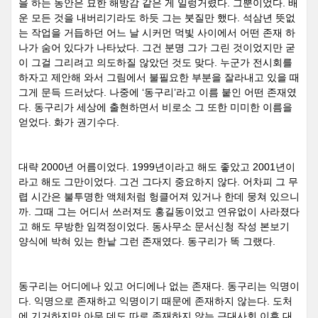
을 하는 동안은 묘한 해방감 같은 게 일렁거렸다
.
그뿐이었다
.
배
운 모든 것을 내버리기라도 하듯 그는 붓질만 했다
.
석삼년 뜻없
는 작업을 거듭하던 어느 날 시커먼 먹빛 사이에서 어떤 존재 하
나가 숨어 있다가 나타났다
.
그건 분명 그가 그린 것이었지만 굳
이 그걸 그리려고 의도하질 않았던 것도 맞다
.
누군가 전시회를
하자고 제안해 와서 그림에서 불필요한 부분을 잘라내고 있을 때
그게 문득 드러났다
.
나중에
‘
동구리
’
라고 이름 붙인 어떤 존재였
다
.
동구리가 세상에 출현하면서 비로소 그 또한 미미한 이름을
얻었다
.
화가 권기수다
.
대략
2000
년 어름이었다
. 1999
년이라고 해도 좋았고
2001
년이
라고 해도 그만이었다
.
그건 그다지 중요하지 않다
.
어차피 그 무
렵 시간은 불투명한 액체처럼 헝클어져 있거나 한데 뭉쳐 있으니
까
.
그때 그는 어디서 쓰러져도 홍길동이었고 연유없이 사라졌다
고 해도 무방한 임꺽정이었다
.
동사무소 문서신청 작성 본보기
양식에 박혀 있는 한낱 그런 존재였다
.
동구리가 똑 그랬다
.
동구리는 어디에나 있고 어디에나 없는 존재다
.
동구리는 익명이
다
.
익명으로 존재하고 익명이기 때문에 존재하지 않는다
.
도처
에 기거하지만 아무 데도 따로 존재하지 않는 근대사회 이후 대