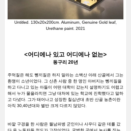
Untitled. 130x20x200cm. Aluminum, Genuine Gold leaf,
Urethane paint. 2021
<
어디에나 있고 어디에나 없는>
동구리
20
년
주먹질은 해도 뼁끼질은 하지 말라는 소백산 아래 산골에서 그는
환쟁이 소년이었다
.
그 산촌 사람 중 한 명인 아버지는 뼁끼질을
하고 다니고 있는 아들이 어떤 대학이 갔는지 설명하기도 어렵고
해서 누가 물을라치면 그냥 대처에 있는 학교에 진학했다고 말하
고 다녔다
.
그가 태어나고 성장한 칠십년대 초반 산골 농촌이란
아직
30,40
년대와 별반 크게 다르지 않았다
.
바깥 구경을 한 사람은 월남파병 군인이나 사우디 같은 데를 갔
다 온 노동자들 정도가 고작이었다
.
궁벽한 곳에서 농사를 짓는