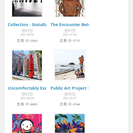
Collection - Installation
The Encounter Between Hanguel and Kor
관리인
관리인
2021.08.04
2021.07.06
조회 수
조회 수
32903
37737
Uncomfortably Exciting | Gangnam Interior Design Week | In
Public Art Project : Youngheung-do Proj
관리인
관리인
2021.06.04
2021.05.07
조회 수
조회 수
68691
47446