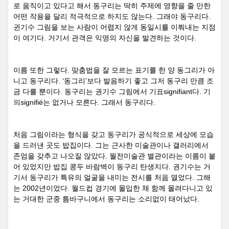
로 움직이고 있다고 해서 동구리는 딱히 주제에 영향을 줄 만한
어떤 작용을 달리 적극적으로 하지도 않는다
.
그래야 동구리다
.
귄기수 그림을 보는 사람이 어렵지 않게 동일시를 이뤄내는 지점
이 여기다
.
거기서 관객은 익명의 자신을 발견하는 것이다
.
이름 또한 그렇다
.
맞춤법을 잘 모르는 표기를 한 양 동그리가 아
니고 동구리다
. ‘
동그리
’
보다 발음하기 좋고 그저 동구리 만큼 조
금 다를 뿐이다
.
동구리는 권기수 그림에서 기표
signifiant
다
.
기
의
signifié
는 없거나 모른다
.
그래서 동구리다
.
처음 그림이라는 형식을 갖고 동구리가 공식적으로 세상에 모습
을 드러낸 곳도 밥집이다
.
그는 근사한 미술관이나 갤러리에서
존엄을 갖추고 나오질 않았다
.
월전미술관 별관이라는 이름이 붙
어 있었지만 밥집 콩두 바람벽이 동구리 탄생지다
.
권기수는 거
기서 동구리가 특유의 얼굴을 내미는 전시를 처음 열었다
.
그해
는
2002
년이었다
.
월드컵 경기에 몰입한 채 함께 몰려다니고 있
는 거대한 군중 틈바구니에서 동구리는 소리없이 태어났다
.