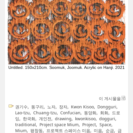
Untitled. 150x210cm. Soomuk, Joomuk. Acrylic on Hanji. 2021
이 게시물을
권기수
,
동구리
,
노자
,
장자
,
Kwon Kisoo
,
Dongguri
,
Lao-tzu
,
Chuang-tzu
,
Confucian
,
동양화
,
회화
,
드로
잉
,
한국화
,
개인전
,
drawing
,
kwonkisoo
,
dogguri
,
traditional
,
Project space Mium
,
Project
,
Space
,
Mium
,
평창동
,
프로젝트 스페이스 미음
,
미음
,
순금
,
금